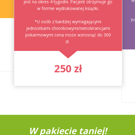
w
jest na okres 4 tygodni. Pacjent otrzymuje go
w formie wydrukowanej książki.
Pr
*U osób z bardziej wymagającymi
jednostkami chorobowymi/nietolerancjami
pokarmowymi cena może wzrosnąć do 300
zł.
250 zł
W pakiecie taniej!