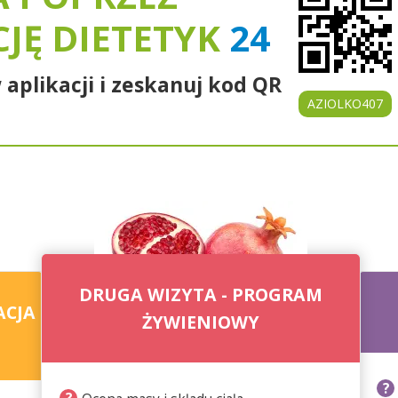
CJĘ DIETETYK
24
 aplikacji i zeskanuj kod QR
AZIOLKO407
DRUGA WIZYTA - PROGRAM
ACJA
ŻYWIENIOWY
?