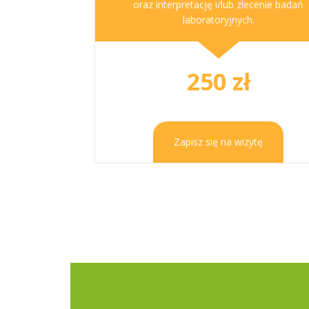
oraz interpretację i/lub zlecenie badań
laboratoryjnych.
250 zł
Zapisz się na wizytę