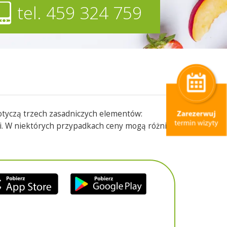
tel. 459 324 759
otyczą trzech zasadniczych elementów:
i. W niektórych przypadkach ceny mogą różnić