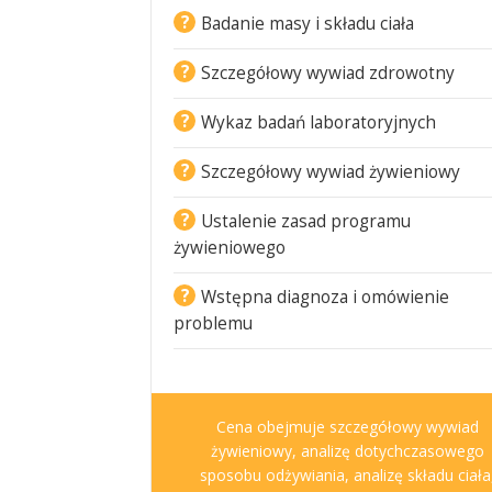
?
Badanie masy i składu ciała
?
Szczegółowy wywiad zdrowotny
?
Wykaz badań laboratoryjnych
?
Szczegółowy wywiad żywieniowy
?
Ustalenie zasad programu
żywieniowego
?
Wstępna diagnoza i omówienie
problemu
Cena obejmuje szczegółowy wywiad
żywieniowy, analizę dotychczasowego
sposobu odżywiania, analizę składu ciała