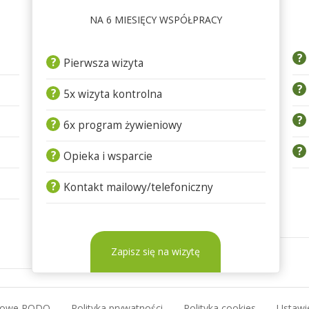
NA 6 MIESIĘCY WSPÓŁPRACY
?
?
Pierwsza wizyta
?
?
5x wizyta kontrolna
?
?
6x program żywieniowy
?
?
Opieka i wsparcie
?
Kontakt mailowy/telefoniczny
Zapisz się na wizytę
bowe RODO
Polityka prywatności
Polityka cookies
Ustawi