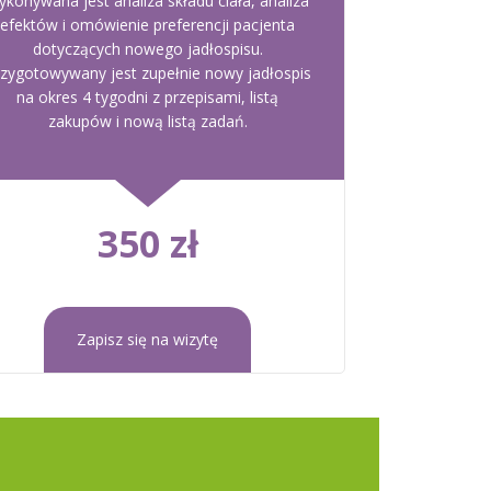
ykonywana jest analiza składu ciała, analiza
efektów i omówienie preferencji pacjenta
dotyczących nowego jadłospisu.
zygotowywany jest zupełnie nowy jadłospis
na okres 4 tygodni z przepisami, listą
zakupów i nową listą zadań.
350 zł
Zapisz się na wizytę