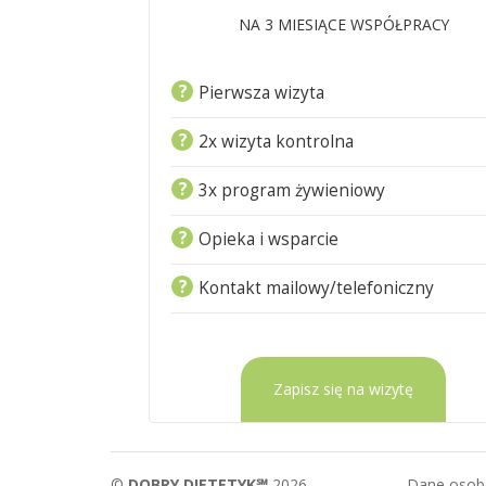
NA 3 MIESIĄCE WSPÓŁPRACY
?
Pierwsza wizyta
?
2x wizyta kontrolna
?
3x program żywieniowy
?
Opieka i wsparcie
?
Kontakt mailowy/telefoniczny
Zapisz się na wizytę
©
DOBRY DIETETYK℠
2026
Dane oso