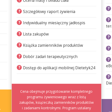
?
Ocena masy i składu ciała
?
?
Szczegółowy raport żywienia
?
?
Indywidualny miesięczny jadłospis
ter
?
Lista zakupów
?
?
Książka zamienników produktów
?
?
Dobór zadań terapeutycznych
?
eB
?
Dostęp do aplikacji mobilnej Dietetyk24
?
Die
Cena obejmuje przygotowanie kompletnego
programu żywieniowego wraz z listą
zakupów, książeczką zamienników produktów
i zadaniami kontrolnymi. Program ustalany
,