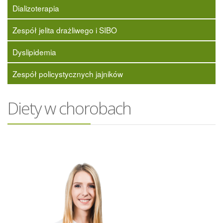
Dializoterapia
Zespół jelita drażliwego i SIBO
Dyslipidemia
Zespół policystycznych jajników
Diety w chorobach