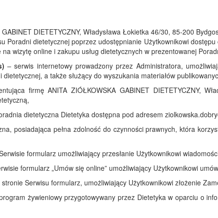
BINET DIETETYCZNY, Władysława Łokietka 46/30, 85-200 Bydgoszcz
su Poradni dietetycznej poprzez udostępnianie Użytkownikowi dostępu 
ię na wizytę online i zakupu usług dietetycznych w prezentowanej Poradn
s)
– serwis internetowy prowadzony przez Administratora, umożliwiaj
 dietetycznej, a także służący do wyszukania materiałów publikowanyc
zentująca firmę ANITA ZIÓŁKOWSKA GABINET DIETETYCZNY, Włady
tetyczną,
radnia dietetyczna Dietetyka dostępna pod adresem ziolkowska.dobryd
zna, posiadająca pełna zdolność do czynności prawnych, która korzys
erwisie formularz umożliwiający przesłanie Użytkownikowi wiadomości
wisie formularz „Umów się online” umożliwiający Użytkownikowi umówie
stronie Serwisu formularz, umożliwiający Użytkownikowi złożenie Zamów
program żywieniowy przygotowywany przez Dietetyka w oparciu o inf