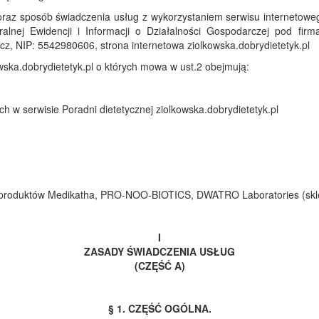
oraz sposób świadczenia usług z wykorzystaniem serwisu internetowe
ralnej Ewidencji i Informacji o Działalności Gospodarczej pod
z, NIP: 5542980606, strona internetowa ziolkowska.dobrydietetyk.pl
owska.dobrydietetyk.pl o których mowa w ust.2 obejmują:
h w serwisie Poradni dietetycznej ziolkowska.dobrydietetyk.pl
 produktów Medikatha, PRO-NOO-BIOTICS, DWATRO Laboratories (skle
I
ZASADY ŚWIADCZENIA USŁUG
(CZĘŚĆ A)
§ 1. CZĘŚĆ OGÓLNA.