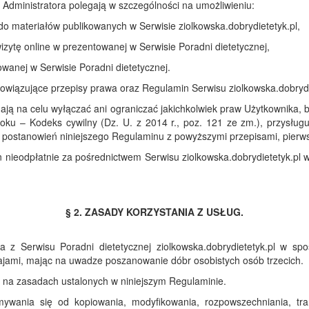
 Administratora polegają w szczególności na umożliwieniu:
o materiałów publikowanych w Serwisie ziolkowska.dobrydietetyk.pl,
izytę online w prezentowanej w Serwisie Poradni dietetycznej,
wanej w Serwisie Poradni dietetycznej.
bowiązujące przepisy prawa oraz Regulamin Serwisu ziolkowska.dobrydi
ają na celu wyłączać ani ograniczać jakichkolwiek praw Użytkownika
roku – Kodeks cywilny (Dz. U. z 2014 r., poz. 121 ze zm.), przysł
postanowień niniejszego Regulaminu z powyższymi przepisami, pierws
 nieodpłatnie za pośrednictwem Serwisu ziolkowska.dobrydietetyk.pl w 
§ 2. ZASADY KORZYSTANIA Z USŁUG.
ia z Serwisu Poradni dietetycznej ziolkowska.dobrydietetyk.pl w
jami, mając na uwadze poszanowanie dóbr osobistych osób trzecich.
 na zasadach ustalonych w niniejszym Regulaminie.
mywania się od kopiowania, modyfikowania, rozpowszechniania, tr