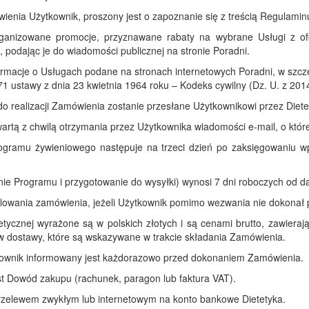
nia Użytkownik, proszony jest o zapoznanie się z treścią Regulaminu
ganizowane promocje, przyznawane rabaty na wybrane Usługi z ofe
 podając je do wiadomości publicznej na stronie Poradni.
nformacje o Usługach podane na stronach internetowych Poradni, w szcz
 ustawy z dnia 23 kwietnia 1964 roku – Kodeks cywilny (Dz. U. z 2014 
 do realizacji Zamówienia zostanie przesłane Użytkownikowi przez Diet
artą z chwilą otrzymania przez Użytkownika wiadomości e-mail, o które
rogramu żywieniowego następuje na trzeci dzień po zaksięgowaniu 
ie Programu i przygotowanie do wysyłki) wynosi 7 dni roboczych od d
lowania zamówienia, jeżeli Użytkownik pomimo wezwania nie dokonał p
tycznej wyrażone są w polskich złotych i są cenami brutto, zawierają
w dostawy, które są wskazywane w trakcie składania Zamówienia.
kownik informowany jest każdorazowo przed dokonaniem Zamówienia.
t Dowód zakupu (rachunek, paragon lub faktura VAT).
rzelewem zwykłym lub internetowym na konto bankowe Dietetyka.