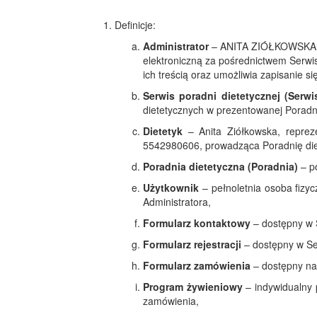
Definicje:
Administrator
– ANITA ZIÓŁKOWSKA GA
elektroniczną za pośrednictwem Serwi
ich treścią oraz umożliwia zapisanie s
Serwis poradni dietetycznej (Serwi
dietetycznych w prezentowanej Poradni
Dietetyk
– Anita Ziółkowska, repre
5542980606, prowadząca Poradnię die
Poradnia dietetyczna (Poradnia)
– po
Użytkownik
– pełnoletnia osoba fizyc
Administratora,
Formularz kontaktowy
– dostępny w S
Formularz rejestracji
– dostępny w Ser
Formularz zamówienia
– dostępny na 
Program żywieniowy
– indywidualny 
zamówienia,