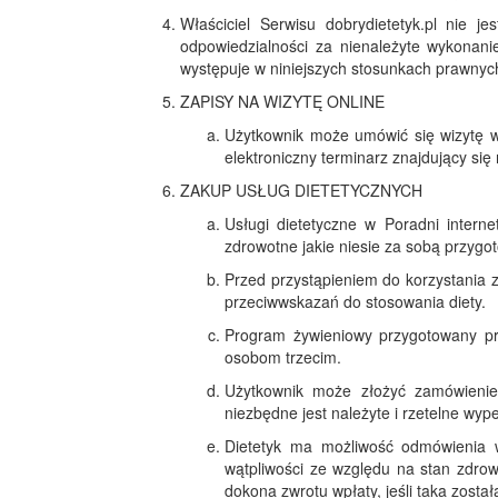
Właściciel Serwisu dobrydietetyk.pl nie
odpowiedzialności za nienależyte wykonani
występuje w niniejszych stosunkach prawnych
ZAPISY NA WIZYTĘ ONLINE
Użytkownik może umówić się wizytę w
elektroniczny terminarz znajdujący się 
ZAKUP USŁUG DIETETYCZNYCH
Usługi dietetyczne w Poradni intern
zdrowotne jakie niesie za sobą przyg
Przed przystąpieniem do korzystania z
przeciwwskazań do stosowania diety.
Program żywieniowy przygotowany pr
osobom trzecim.
Użytkownik może złożyć zamówienie
niezbędne jest należyte i rzetelne wy
Dietetyk ma możliwość odmówienia w
wątpliwości ze względu na stan zdro
dokona zwrotu wpłaty, jeśli taka zosta