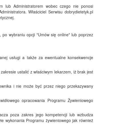
iem lub Administratorem wobec czego nie ponosi
inistratora. Właściciel Serwisu dobrydietetyk.pl
tycznej.
 po wybraniu opcji "Umów się online" lub poprzez
onanej usługi a także za ewentualne konsekwencje
akresie ustalić z właściwym lekarzem, iż brak jest
kownika i nie może być przez niego przekazywany
awidłowego opracowania Programu Żywieniowego
racza poza zakres jego kompetencji lub wzbudza
wie wykonania Programu żywieniowego jak również