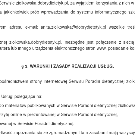
 Serwisie ziolkowska.dobrydietetyk.pl, za wyjątkiem korzystania z nich
ia jakichkolwiek prób wprowadzania do systemu informatycznego sz
m adresu e-mail: anita.ziolkowska@dobrydietetyk.pl wszelkie treś
nej ziolkowska.dobrydietetyk.pl, niezbędne jest połączenie z siecią
tera lub innego urządzenia elektronicznego stron www, posiadanie kon
§ 3. WARUNKI I ZASADY REALIZACJI USŁUG.
pośrednictwem strony internetowej Serwisu Poradni dietetycznej ziol
 Usługi polegające na:
 materiałów publikowanych w Serwisie Poradni dietetycznej ziolkowsk
izytę online w prezentowanej w Serwisie Poradni dietetycznej,
wanej w Serwisie Poradni dietetycznej.
ożliwość zapoznania się ze zgromadzonymi tam zasobami mają wszyscy U