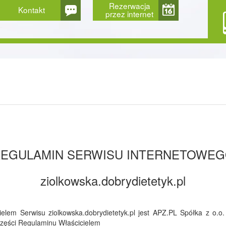
Rezerwacja
Kontakt
przez internet
EGULAMIN SERWISU INTERNETOWE
ziolkowska.dobrydietetyk.pl
lem Serwisu ziolkowska.dobrydietetyk.pl jest APZ.PL Spółka z o.o. 
części Regulaminu Właścicielem