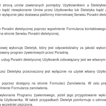
 jest stroną umów zawieranych pomiędzy Użytkownikiem a Dietetyk
e bądź niewykonanie Umów przez Użytkownika lub Dietetyka bądź Adm
 wyłącznie jako dostawca platformy internetowej Serwisu Poradni diete
 Poradni dietetycznej poprzez wypełnienie Formularza kontaktowego,
na stronie Serwisu Poradni dietetycznej.
etowej wykonuje Dietetyk, który jest odpowiedzialny za jakość wyk
otowany program żywieniowych przez Poradnię.
 usług Poradni dietetycznej Użytkownik zobowiązany jest we własnym z
zez Dietetyka przeznaczony jest wyłącznie na użytek własny Użyt
 poprzez dostępny na stronie Formularz Zamówienia. W celu pr
pełnienie Formularza zamówienia.
ykonania Programu żywieniowego, jeżeli jego przygotowanie wyk
wia Użytkownika. W takich przypadkach Dietetyk poinformuje o odmo
ła wcześniej uiszczona.