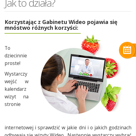
Jak to działa?
Korzystając z Gabinetu Wideo pojawia się
mnóstwo różnych korzyści:
To
dziecinnie
proste!
Wystarczy
wejść w
kalendarz
wizyt na
stronie
internetowej i sprawdzić w jakie dni i o jakich godzinach
odbywają się wizyty Wideo. Następnie wystarczy wybrać