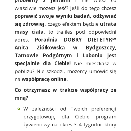
problemy z jelitami
i nie wiesz co
właściwie możesz jeść? Jeśli do tego chcesz
poprawić swoje wyniki badań,
odżywiać
się zdrowiej,
czego efektem będzie
utrata
masy ciała,
to trafiłeś pod odpowiedni
adres.
Poradnia DOBRY DIETETYK℠
Anita Ziółkowska w Bydgoszczy,
Tarnowie Podgórnym i Luboniu
jest
specjalnie dla Ciebie!
Nie mieszkasz w
pobliżu? Nie szkodzi, możemy umówić się
na
współpracę online.
Co otrzymasz w trakcie współpracy ze
mną?
W zależności od Twoich preferencji
przygotowuję dla Ciebie program
żywieniowy na okres 3-4 tygodni, który