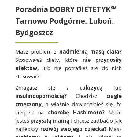
Poradnia DOBRY DIETETYK℠
Tarnowo Podgórne, Luboń,
Bydgoszcz
Masz problem z
nadmierną masą ciała?
Stosowałeś diety, które
nie przynosiły
efektów,
lub nie potrafiłeś się do nich
stosować?
Zmagasz się z
cukrzycą
lub
insulinoopornością?
Chodzisz
ciągle
zmęczony,
a właśnie dowiedziałeś się, że
cierpisz na
chorobę Hashimoto?
Może
jesteś
przyszłą mamą
i chcesz zadbać o jak
najlepszy
rozwój swojego dziecka?
Masz