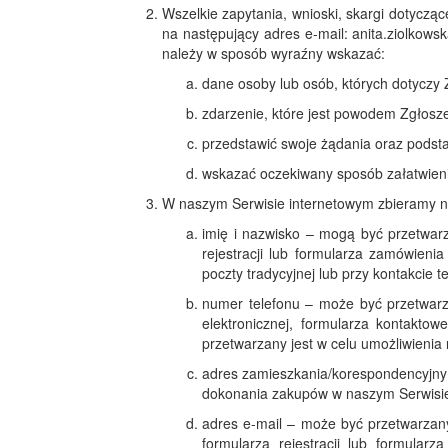
Wszelkie zapytania, wnioski, skargi dotycz
na następujący adres e-mail: anita.ziolkow
należy w sposób wyraźny wskazać:
dane osoby lub osób, których dotyczy 
zdarzenie, które jest powodem Zgłosze
przedstawić swoje żądania oraz podst
wskazać oczekiwany sposób załatwien
W naszym Serwisie internetowym zbieramy 
imię i nazwisko – mogą być przetwarz
rejestracji lub formularza zamówie
poczty tradycyjnej lub przy kontakcie 
numer telefonu – może być przetwarz
elektronicznej, formularza kontakto
przetwarzany jest w celu umożliwienia
adres zamieszkania/korespondencyjny 
dokonania zakupów w naszym Serwisi
adres e-mail – może być przetwarzany
formularza rejestracji lub formula