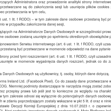
czących Administratora oraz prowadzenie analityki strony internetow
przetwarzane są do zakończenia sesji lub usunięcia plików cookies
ec przetwarzania w tym celu,
 6 ust. 1 lit. f RODO) – w tym zakresie dane osobowe przestaną być 
nio w przypadku zakończenia danej sesji,
ących na Administratorze Danych Osobowych w szczególności prowadzen
 dane osobowe zostaną usunięte po spełnieniu określonych obowiązków 
cjonowaniem Serwisu internetowego (art. 6 ust. 1 lit. f RODO, czyli u
przestaną być przetwarzane w momencie odpowiedzi na dane pytanie 
brony przed tymi roszczeniami (art. 6 ust. 1 lit. f RODO, czyli uzasa
usunięte w momencie wygaśnięcia danych roszczeń, jednak co do za
a Danych Osobowych są użytkownicy, tj. osoby, których dane dotyczą.
forms Ireland Ltd. (Facebook Pixel). Co do zasady dane przetwarzane 
EOG. Niemniej podmioty dostarczające te narzędzia mogą zostać zobowi
ez przepisy prawa lub jeśli jest to konieczne ze względu na charakt
tym zakresie odnosi się wyłącznie do potencjalnych danych osobow
w zdaniu poprzedzającym zostały wskazane w pkt 5 lit. d oraz e ninie
awie Decyzji Komisji Europejskiej z dnia 10.07.2023 r. o zapewn
. Nasi podmioty-importerzy danych osobowych tj. Meta Platforms Irelan