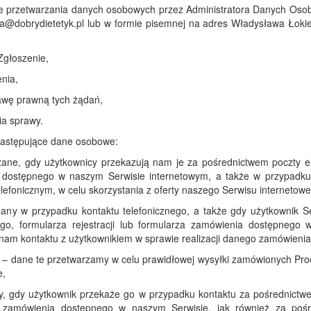
ące przetwarzania danych osobowych przez Administratora Danych Oso
ska@dobrydietetyk.pl lub w formie pisemnej na adres Władysława Łokie
Zgłoszenie,
nia,
awę prawną tych żądań,
ia sprawy.
następujące dane osobowe:
ane, gdy użytkownicy przekazują nam je za pośrednictwem poczty ele
nia dostępnego w naszym Serwisie internetowym, a także w przypad
telefonicznym, w celu skorzystania z oferty naszego Serwisu internetow
any w przypadku kontaktu telefonicznego, a także gdy użytkownik 
wego, formularza rejestracji lub formularza zamówienia dostępnego
 nam kontaktu z użytkownikiem w sprawie realizacji danego zamówienia 
– dane te przetwarzamy w celu prawidłowej wysyłki zamówionych Prod
e,
, gdy użytkownik przekaże go w przypadku kontaktu za pośrednictwem
rza zamówienia dostępnego w naszym Serwisie, jak również za pośr