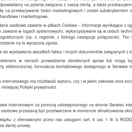
odpowiadamy na pytania związane z naszą ofertą, a także przekazujemy
odę na przekazywanie treści marketingowych i został subskrybentem 
e handlowe i marketingowe,
 dane osobowe zawarte w plikach Cookies – informacje wynikające z og
cje zawarte w logach systemowych), wykorzystywane są w celach techn
ograficznych (np. o regionie, z którego następuje połączenie). Ten
 zostanie na to wyrażona zgoda,
e do wystawienia wszelkich faktur i innych dokumentów związanych z 
obierane w ramach prowadzenia określonych spraw lub mogą by
y elektronicznej, formularza kontaktowego dostępnego w Serwisie in
 internetowego ma możliwość wyboru, czy i w jakim zakresie chce korz
niniejszej Polityki prywatności.
e internetowym za pomocą udostępnionego na stronie Serwisu interne
sobowe przestaną być przetwarzane w momencie sfinalizowania określ
iązku z oferowanymi przez nas usługami (art. 6 ust. 1 lit. b RO
ia danej umowy,