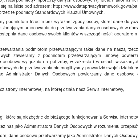
ię na liście pod adresem: https://www.dataprivacyframework.gov/s/p
h przez te podmioty Standardowych Klauzul Umownych.
y podmiotom trzecim bez wyraźnej zgody osoby, której dane dotyc
posiadającym umocowanie do przetwarzania danych osobowych w obowi
ostępnia dane osobowe swoich klientów w szczególności: operatorom 
etwarzania podmiotom przetwarzającym takie dane na naszą rzecz 
obowych zawieramy z podmiotem przetwarzającym umowę powierz
e osobowe wyłącznie na potrzeby, w zakresie i w celach wskazany
bowych do przetwarzania nie moglibyśmy prowadzić swojej działalnoś
ko Administrator Danych Osobowych powierzamy dane osobowe d
 strony internetowej, na której działa nasz Serwis internetowy,
gi, które są niezbędne do bieżącego funkcjonowania Serwisu internet
rzez nas jako Administratora Danych Osobowych w rozumieniu przepi
órej dane osobowe przetwarzamy jako Administrator Danych Osobowy