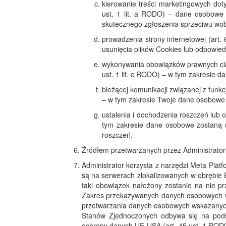
kierowanie treści marketingowych doty
ust. 1 lit. a RODO) – dane osobowe 
skutecznego zgłoszenia sprzeciwu wob
prowadzenia strony internetowej (art.
usunięcia plików Cookies lub odpowied
wykonywania obowiązków prawnych ciąż
ust. 1 lit. c RODO) – w tym zakresie
bieżącej komunikacji związanej z funk
– w tym zakresie Twoje dane osobowe 
ustalenia i dochodzenia roszczeń lub o
tym zakresie dane osobowe zostaną 
roszczeń.
Źródłem przetwarzanych przez Administrator
Administrator korzysta z narzędzi Meta Plat
są na serwerach zlokalizowanych w obrębie 
taki obowiązek nałożony zostanie na nie prz
Zakres przekazywanych danych osobowych w 
przetwarzania danych osobowych wskazanych 
Stanów Zjednoczonych odbywa się na podst
ochrony danych UE-USA (art. 45 ust. 1 RODO)