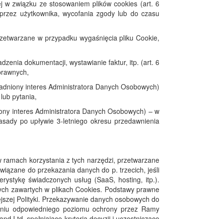
ej w związku ze stosowaniem plików cookies (art. 6
 przez użytkownika, wycofania zgody lub do czasu
przetwarzane w przypadku wygaśnięcia pliku Cookie,
ia dokumentacji, wystawianie faktur, itp. (art. 6
prawnych,
zasadniony interes Administratora Danych Osobowych)
lub pytania,
dniony interes Administratora Danych Osobowych) – w
sady po upływie 3-letniego okresu przedawnienia
w ramach korzystania z tych narzędzi, przetwarzane
ązane do przekazania danych do p. trzecich, jeśli
erystykę świadczonych usług (SaaS, hosting, itp.).
ych zawartych w plikach Cookies. Podstawy prawne
jszej Polityki. Przekazywanie danych osobowych do
ieniu odpowiedniego poziomu ochrony przez Ramy
d Ltd. spełniające kryteria decyzji i uczestniczące