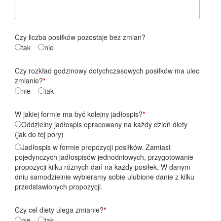
Czy liczba posiłków pozostaje bez zmian?
tak
nie
Czy rozkład godzinowy dotychczasowych posiłków ma ulec
zmianie?
*
nie
tak
W jakiej formie ma być kolejny jadłospis?
*
Oddzielny jadłospis opracowany na każdy dzień diety
(jak do tej pory)
Jadłospis w formie propozycji posiłków. Zamiast
pojedynczych jadłospisów jednodniowych, przygotowanie
propozycji kilku różnych dań na każdy posiłek. W danym
dniu samodzielnie wybieramy sobie ulubione danie z kilku
przedstawionych propozycji.
Czy cel diety ulega zmianie?
*
nie
tak